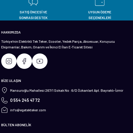
SATIŞ ÖNCESİ VE
UYGUN ÖDEME
SONRASI DESTEK
SEÇENEKLERİ
HAKKIMIZDA
Türkiye'nin Elektrikli Tek Teker, Scooter, Yedek Parça, Aksesuar, Koruyucu
Ekipmanlar, Bakım, Onarım ve İkinci El İlan E-Ticaret Sitesi
BİZE ULAŞIN
Mansuroğlu Mahallesi 267/1 Sokak No : 6/D Özkanlart Apt. Bayraklı-İzmir
0 554 245 47 72
info@egetekteker.com
BÜLTEN ABONELİK