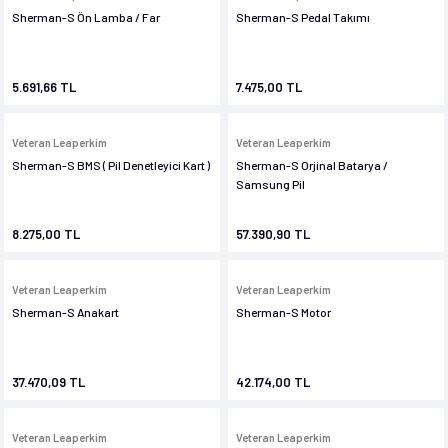
 Ve Ekipmanları
Sherman-S Ön Lamba / Far
Sherman-S Pedal Takımı
5.691,66 TL
7.475,00 TL
Veteran Leaperkim
Veteran Leaperkim
Sherman-S BMS ( Pil Denetleyici Kart )
Sherman-S Orjinal Batarya /
Samsung Pil
8.275,00 TL
57.390,90 TL
Veteran Leaperkim
Veteran Leaperkim
Sherman-S Anakart
Sherman-S Motor
37.470,09 TL
42.174,00 TL
Veteran Leaperkim
Veteran Leaperkim