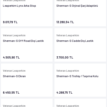
Veteran Leaperkim
Veteran Leaperkim
Leaperkim Lynx Arka Stop
Sherman-S Orjinal Şarj Adaptörü
im
im
9.011,79 TL
13.280,54 TL
Veteran Leaperkim
Veteran Leaperkim
Sherman-S Off Road Dış Lastik
Sherman-S Cadde Dış Lastik
4.505,90 TL
3.700,00 TL
Veteran Leaperkim
Veteran Leaperkim
Sherman-S Ekran
Sherman-S Trolley / Taşıma Kolu
6.450,55 TL
4.268,75 TL
Veteran Leaperkim
Veteran Leaperkim