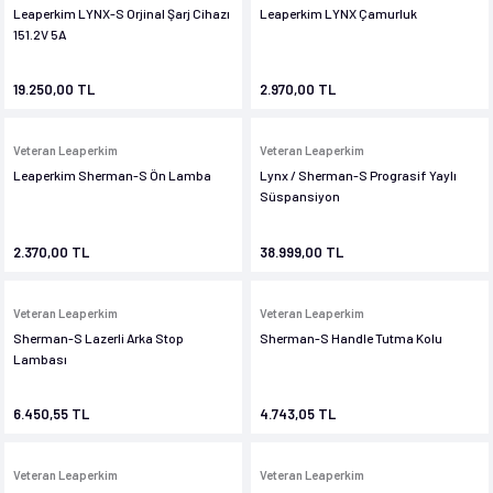
Leaperkim LYNX-S Orjinal Şarj Cihazı
Leaperkim LYNX Çamurluk
151.2V 5A
19.250,00 TL
2.970,00 TL
Veteran Leaperkim
Veteran Leaperkim
Leaperkim Sherman-S Ön Lamba
Lynx / Sherman-S Prograsif Yaylı
Süspansiyon
2.370,00 TL
38.999,00 TL
Veteran Leaperkim
Veteran Leaperkim
Sherman-S Lazerli Arka Stop
Sherman-S Handle Tutma Kolu
Lambası
6.450,55 TL
4.743,05 TL
Veteran Leaperkim
Veteran Leaperkim