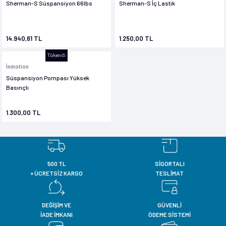
Sherman-S Süspansiyon 66lbs
Sherman-S İç Lastik
14.940,61 TL
1.250,00 TL
Tükendi
İnmotion
Süspansiyon Pompası Yüksek
Basınçlı
1.300,00 TL
500 TL
SİGORTALI
+ ÜCRETSİZ KARGO
TESLİMAT
DEĞİŞİM VE
GÜVENLİ
İADE İMKANI
ÖDEME SİSTEMİ