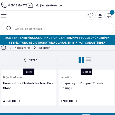
0 554 245 47 72
info@egetekteker.com
Geri Dön
Geri Dön
Geri Dön
Geri Dön
Geri Dön
k Teker
ooter
iklet
ipman Ve Aksesuar
Begode
Inmotion
KingSong
Veteran Leaperkim
ipman
Begode Blitz
V11
Ks-14D
Sherman-S
EGE TEK TEKER KİNGSONG, İNMOTİON, LEAPERKİM ve BEGODE ÜRÜNLERİNİN
YETKİLİ TURKİYE DİSTRUBUTORU OLARAK EN İYİ FİYATI GARANTİ EDER.
 Çantası
V11Y
Ks-14M
Yedek Parça
Dualtron
ektronik
V13
Ks-16S
SIRALA
taları
V14
Ks-16x
Tükendi
Tükendi
Diğer Markalar
İnmotion
Üniversal Euc Elektrikli Tek Teker Park
Süspansiyon Pompası Yüksek
V8S
Ks-N12 Pro Scooter
Stand
Basınçlı
3.520,00 TL
1.300,00 TL
arları