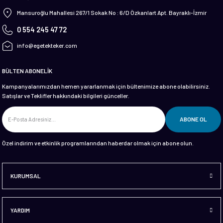
 Ve Ekipmanları
Mansuroğlu Mahallesi 267/1 Sokak No : 6/D Özkanlart Apt. Bayraklı-İzmir
0 554 245 47 72
info@egetekteker.com
BÜLTEN ABONELİK
Kampanyalarımızdan hemen yararlanmak için bültenimize abone olabilirsiniz.
Satışlar ve Teklifler hakkındaki bilgileri günceller.
ABONE OL
Özel indirim ve etkinlik programlarından haberdar olmak için abone olun.
KURUMSAL
YARDIM