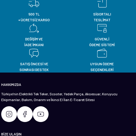
im
im
500 TL
SİGORTALI
+ ÜCRETSİZ KARGO
TESLİMAT
DEĞİŞİM VE
GÜVENLİ
İADE İMKANI
ÖDEME SİSTEMİ
SATIŞ ÖNCESİ VE
UYGUN ÖDEME
SONRASI DESTEK
SEÇENEKLERİ
HAKKIMIZDA
Türkiye'nin Elektrikli Tek Teker, Scooter, Yedek Parça, Aksesuar, Koruyucu
Ekipmanlar, Bakım, Onarım ve İkinci El İlan E-Ticaret Sitesi
BİZE ULAŞIN