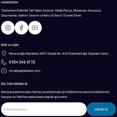
HAKKIMIZDA
Türkiye'nin Elektrikli Tek Teker, Scooter, Yedek Parça, Aksesuar, Koruyucu
Ekipmanlar, Bakım, Onarım ve İkinci El İlan E-Ticaret Sitesi
Gönder
BİZE ULAŞIN
Mansuroğlu Mahallesi 267/1 Sokak No : 6/D Özkanlart Apt. Bayraklı-İzmir
0 554 245 47 72
info@egetekteker.com
BÜLTEN ABONELİK
Kampanyalarımızdan hemen yararlanmak için bültenimize abone olabilirsiniz.
Satışlar ve Teklifler hakkındaki bilgileri günceller.
ABONE OL