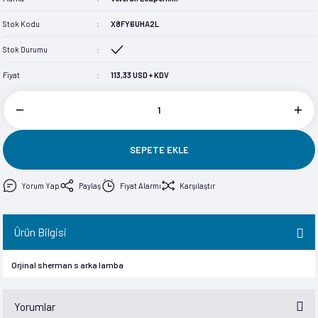
im
im
Stok Kodu
X8FY6UHA2L
Stok Durumu
Fiyat
113,33 USD + KDV
SEPETE EKLE
Yorum Yap
Paylaş
Fiyat Alarmı
Karşılaştır
Ürün Bilgisi
Orjinal sherman s arka lamba
Yorumlar