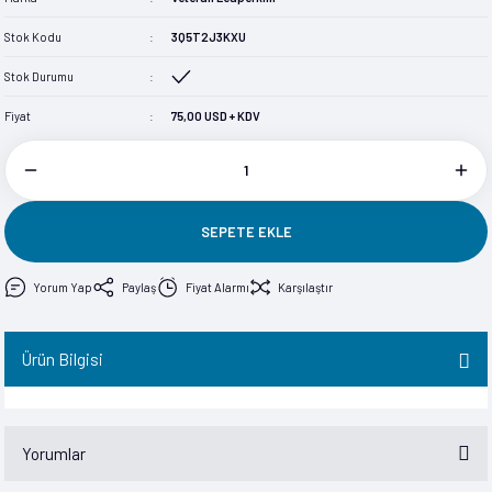
im
im
Stok Kodu
3Q5T2J3KXU
Stok Durumu
Fiyat
75,00 USD + KDV
SEPETE EKLE
Yorum Yap
Paylaş
Fiyat Alarmı
Karşılaştır
Ürün Bilgisi
Yorumlar