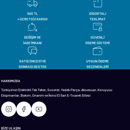
im
im
500 TL
SİGORTALI
+ ÜCRETSİZ KARGO
TESLİMAT
DEĞİŞİM VE
GÜVENLİ
İADE İMKANI
ÖDEME SİSTEMİ
SATIŞ ÖNCESİ VE
UYGUN ÖDEME
SONRASI DESTEK
SEÇENEKLERİ
HAKKIMIZDA
Türkiye'nin Elektrikli Tek Teker, Scooter, Yedek Parça, Aksesuar, Koruyucu
Ekipmanlar, Bakım, Onarım ve İkinci El İlan E-Ticaret Sitesi
BİZE ULAŞIN