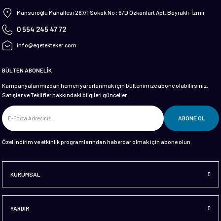
 Ve Ekipmanları
Mansuroğlu Mahallesi 267/1 Sokak No : 6/D Özkanlart Apt. Bayraklı-İzmir
0 554 245 47 72
info@egetekteker.com
BÜLTEN ABONELİK
Kampanyalarımızdan hemen yararlanmak için bültenimize abone olabilirsiniz.
Satışlar ve Teklifler hakkındaki bilgileri günceller.
ABONE OL
Özel indirim ve etkinlik programlarından haberdar olmak için abone olun.
KURUMSAL
YARDIM