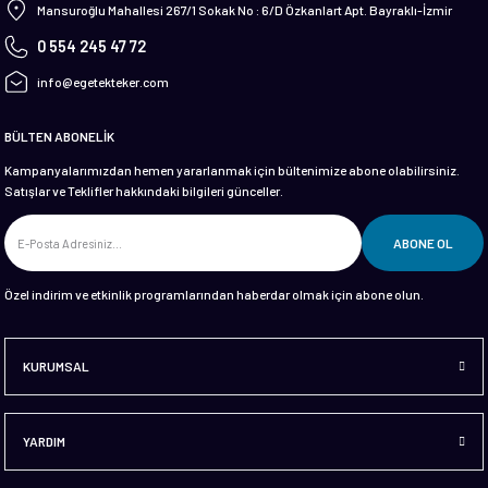
Mansuroğlu Mahallesi 267/1 Sokak No : 6/D Özkanlart Apt. Bayraklı-İzmir
0 554 245 47 72
info@egetekteker.com
BÜLTEN ABONELİK
Kampanyalarımızdan hemen yararlanmak için bültenimize abone olabilirsiniz.
Satışlar ve Teklifler hakkındaki bilgileri günceller.
ABONE OL
Özel indirim ve etkinlik programlarından haberdar olmak için abone olun.
KURUMSAL
YARDIM