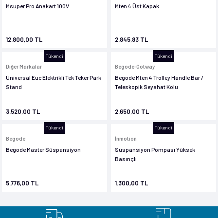
Msuper Pro Anakart 100V
Mten 4 Üst Kapak
12.800,00 TL
2.845,83 TL
Tükendi
Tükendi
Diğer Markalar
Begode-Gotway
Üniversal Euc Elektrikli Tek Teker Park
Begode Mten 4 Trolley Handle Bar /
Stand
Teleskopik Seyahat Kolu
3.520,00 TL
2.650,00 TL
Tükendi
Tükendi
Begode
İnmotion
Begode Master Süspansiyon
Süspansiyon Pompası Yüksek
Basınçlı
5.776,00 TL
1.300,00 TL