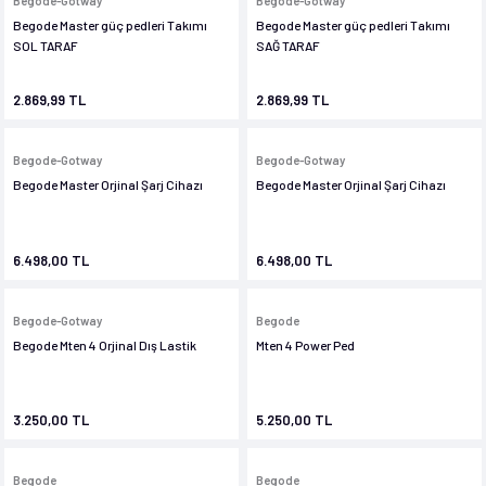
Begode-Gotway
Begode-Gotway
Begode Master güç pedleri Takımı
Begode Master güç pedleri Takımı
im
im
SOL TARAF
SAĞ TARAF
2.869,99 TL
2.869,99 TL
Begode-Gotway
Begode-Gotway
Begode Master Orjinal Şarj Cihazı
Begode Master Orjinal Şarj Cihazı
6.498,00 TL
6.498,00 TL
Begode-Gotway
Begode
Begode Mten 4 Orjinal Dış Lastik
Mten 4 Power Ped
3.250,00 TL
5.250,00 TL
Begode
Begode