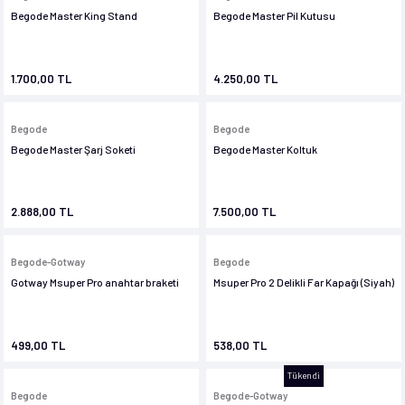
 Ve Ekipmanları
Begode Master King Stand
Begode Master Pil Kutusu
1.700,00 TL
4.250,00 TL
Begode
Begode
Begode Master Şarj Soketi
Begode Master Koltuk
2.888,00 TL
7.500,00 TL
Begode-Gotway
Begode
Gotway Msuper Pro anahtar braketi
Msuper Pro 2 Delikli Far Kapağı (Siyah)
499,00 TL
538,00 TL
Tükendi
Begode
Begode-Gotway