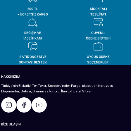
500 TL
SİGORTALI
+ ÜCRETSİZ KARGO
TESLİMAT
DEĞİŞİM VE
GÜVENLİ
İADE İMKANI
ÖDEME SİSTEMİ
SATIŞ ÖNCESİ VE
UYGUN ÖDEME
SONRASI DESTEK
SEÇENEKLERİ
HAKKIMIZDA
Türkiye'nin Elektrikli Tek Teker, Scooter, Yedek Parça, Aksesuar, Koruyucu
Ekipmanlar, Bakım, Onarım ve İkinci El İlan E-Ticaret Sitesi
BİZE ULAŞIN