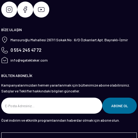
BİZE ULAŞIN
Mansuroğlu Mahallesi 267/1 Sokak No : 6/D Özkanlart Apt. Bayraklı-İzmir
0 554 245 47 72
info@egetekteker.com
BÜLTEN ABONELİK
Kampanyalarımızdan hemen yararlanmak için bültenimize abone olabilirsiniz.
Satışlar ve Teklifler hakkındaki bilgileri günceller.
ABONE OL
Özel indirim ve etkinlik programlarından haberdar olmak için abone olun.