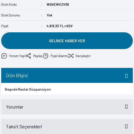
Stok Kodu
WGKEWVZV36
im
im
Stok Durumu
Yok
Fiyat
4.813,33 TL + KDV
GELİNCE HABER VER
Yorum Yap
Paylaş
Fiyat Alarmı
Karşılaştır
Ürün Bilgisi
Begode Master Süspansiyon
Yorumlar
Taksit Seçenekleri
Bu ürüne ilk yorumu siz yapın!