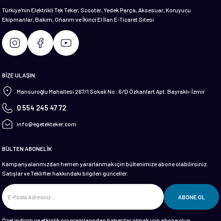
Türkiye'nin Elektrikli Tek Teker, Scooter, Yedek Parça, Aksesuar, Koruyucu
Ekipmanlar, Bakım, Onarım ve İkinci El İlan E-Ticaret Sitesi
Gönder
BİZE ULAŞIN
Mansuroğlu Mahallesi 267/1 Sokak No : 6/D Özkanlart Apt. Bayraklı-İzmir
0 554 245 47 72
info@egetekteker.com
BÜLTEN ABONELİK
Kampanyalarımızdan hemen yararlanmak için bültenimize abone olabilirsiniz.
Satışlar ve Teklifler hakkındaki bilgileri günceller.
ABONE OL
Özel indirim ve etkinlik programlarından haberdar olmak için abone olun.