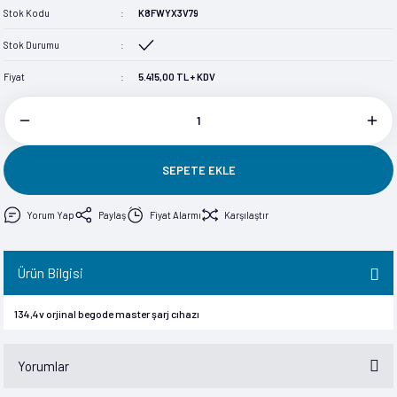
Stok Kodu
K8FWYX3V79
im
im
Stok Durumu
Fiyat
5.415,00 TL + KDV
SEPETE EKLE
Yorum Yap
Paylaş
Fiyat Alarmı
Karşılaştır
Ürün Bilgisi
134,4v orjinal begode master şarj cıhazı
Yorumlar