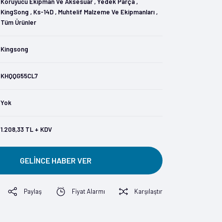
Koruyucu Ekipman Ve Aksesuar
,
Yedek Parça
,
KingSong
,
Ks-14D
,
Muhtelif Malzeme Ve Ekipmanları
,
Tüm Ürünler
Kingsong
KHQQG55CL7
Yok
1.208,33 TL + KDV
GELİNCE HABER VER
Paylaş
Fiyat Alarmı
Karşılaştır