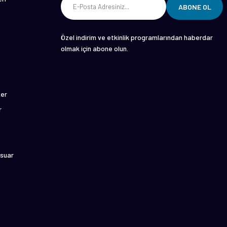
ABONE OL
Özel indirim ve etkinlik programlarından haberdar
olmak için abone olun.
ker
r
suar