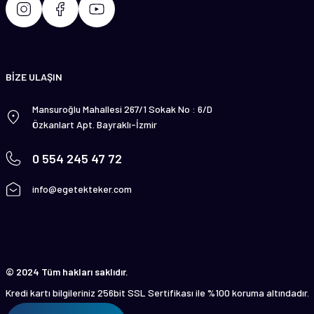
BİZE ULAŞIN
Mansuroğlu Mahallesi 267/1 Sokak No : 6/D
Özkanlart Apt. Bayraklı-İzmir
0 554 245 47 72
info@egetekteker.com
© 2024 Tüm hakları saklıdır.
Kredi kartı bilgileriniz 256bit SSL Sertifikası ile %100 koruma altındadır.