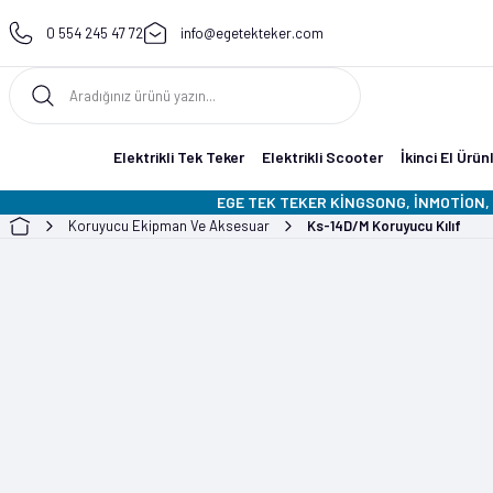
0 554 245 47 72
info@egetekteker.com
Elektrikli Tek Teker
Elektrikli Scooter
İkinci El Ürün
EGE TEK TEKER KİNGSONG, İNMOTİON, 
Koruyucu Ekipman Ve Aksesuar
Ks-14D/M Koruyucu Kılıf