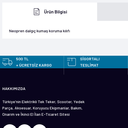
Ürün Bilgisi
Neopren dalgıç kumaş koruma kılıfı
Bu ürünün fiyat bilgisi, resim, ürün açıklamalarında ve diğer konularda y
Görüş ve önerileriniz için teşekkür ederiz.
500 TL
SİGORTALI
+ ÜCRETSİZ KARGO
TESLİMAT
Ürün resmi kalitesiz, bozuk veya görüntülenemiyor.
Ürün açıklamasında eksik bilgiler bulunuyor.
HAKKIMIZDA
Ürün bilgilerinde hatalar bulunuyor.
Ürün fiyatı diğer sitelerden daha pahalı.
Türkiye'nin Elektrikli Tek Teker, Scooter, Yedek
Bu ürüne benzer farklı alternatifler olmalı.
Parça, Aksesuar, Koruyucu Ekipmanlar, Bakım,
Onarım ve İkinci El İlan E-Ticaret Sitesi