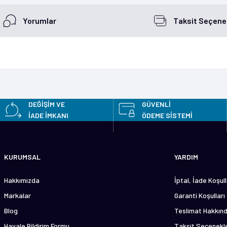
Yorumlar
Taksit Seçenek
etersiz gördüğünüz noktaları öneri formunu kullanarak tarafımıza iletebilirsini
Bu ürüne ilk yorumu siz yapın!
DEĞİŞİM VE
GÜVENLİ
İADE İMKANI
ÖDEME SİSTEMİ
Yorum Yaz
KURUMSAL
YARDIM
Hakkımızda
İptal, İade Koşull
Markalar
Garanti Koşulları
Blog
Teslimat Hakkın
Havale Bildirim Formu
Taksit Seçenekle