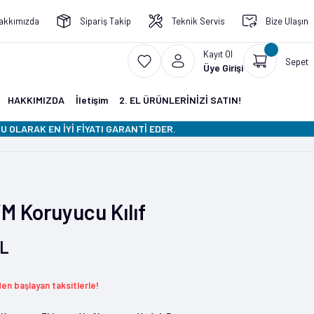
akkımızda
Sipariş Takip
Teknik Servis
Bize Ulaşın
Kayıt Ol
Sepet
Üye Girişi
HAKKIMIZDA
İletişim
2. EL ÜRÜNLERİNİZİ SATIN!
 OLARAK EN İYİ FİYATI GARANTİ EDER.
M Koruyucu Kılıf
TL
den başlayan taksitlerle!