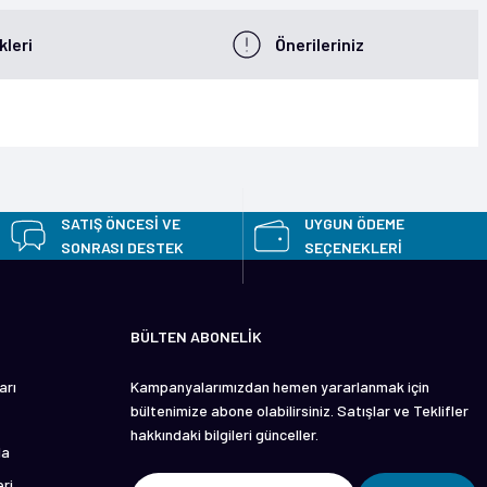
leri
Önerileriniz
z.
SATIŞ ÖNCESİ VE
UYGUN ÖDEME
SONRASI DESTEK
SEÇENEKLERİ
BÜLTEN ABONELİK
arı
Kampanyalarımızdan hemen yararlanmak için
bültenimize abone olabilirsiniz. Satışlar ve Teklifler
hakkındaki bilgileri günceller.
da
ri