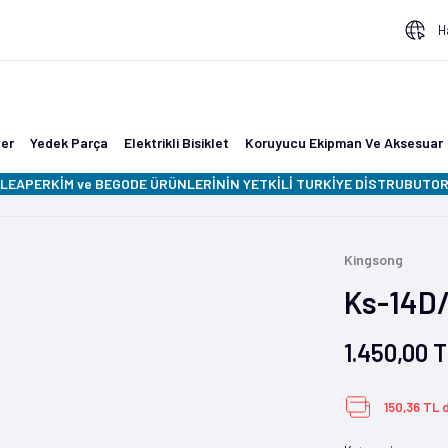
H
ler
Yedek Parça
Elektrikli Bisiklet
Koruyucu Ekipman Ve Aksesuar
LEAPERKİM ve BEGODE ÜRÜNLERİNİN YETKİLİ TURKİYE DİSTRUBUTORU
Kingsong
Ks-14D/
1.450,00 
150,36 TL 