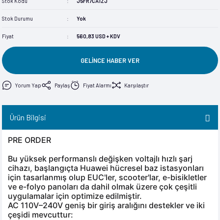
Stok Kodu
J5FR7CA1ZJ
im
im
Stok Durumu
Yok
Fiyat
560,83 USD + KDV
GELİNCE HABER VER
Yorum Yap
Paylaş
Fiyat Alarmı
Karşılaştır
Ürün Bilgisi
PRE ORDER
Bu yüksek performanslı değişken voltajlı hızlı şarj
cihazı, başlangıçta Huawei hücresel baz istasyonları
için tasarlanmış olup EUC'ler, scooter'lar, e-bisikletler
ve e-folyo panoları da dahil olmak üzere çok çeşitli
uygulamalar için optimize edilmiştir.
AC 110V–240V geniş bir giriş aralığını destekler ve iki
çeşidi mevcuttur: