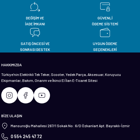
Ürün resmi kalitesiz, bozuk veya görüntülenemiyor.
Ürün açıklamasında eksik bilgiler bulunuyor.
DEĞİŞİM VE
GÜVENLİ
İADE İMKANI
ÖDEME SİSTEMİ
Ürün bilgilerinde hatalar bulunuyor.
Ürün fiyatı diğer sitelerden daha pahalı.
Bu ürüne benzer farklı alternatifler olmalı.
SATIŞ ÖNCESİ VE
UYGUN ÖDEME
SONRASI DESTEK
SEÇENEKLERİ
HAKKIMIZDA
Türkiye'nin Elektrikli Tek Teker, Scooter, Yedek Parça, Aksesuar, Koruyucu
Ekipmanlar, Bakım, Onarım ve İkinci El İlan E-Ticaret Sitesi
Gönder
BİZE ULAŞIN
Mansuroğlu Mahallesi 267/1 Sokak No : 6/D Özkanlart Apt. Bayraklı-İzmir
0 554 245 47 72