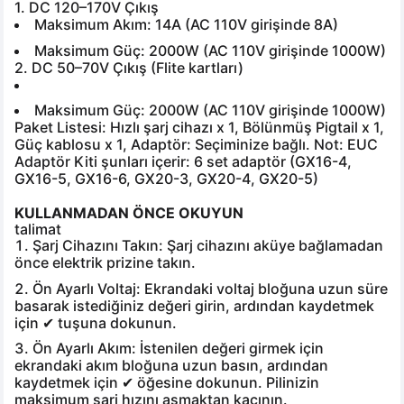
1. DC 120–170V Çıkış
 Ve Ekipmanları
Maksimum Akım: 14A (AC 110V girişinde 8A)
Maksimum Güç: 2000W (AC 110V girişinde 1000W)
2. DC 50–70V Çıkış
(Flite kartları)
Maksimum Güç: 2000W (AC 110V girişinde 1000W)
Paket Listesi: Hızlı şarj cihazı x 1, Bölünmüş Pigtail x 1,
Güç kablosu x 1, Adaptör: Seçiminize bağlı. Not: EUC
Adaptör Kiti şunları içerir: 6 set adaptör (GX16-4,
GX16-5,
GX16-6,
GX20-3,
GX20-4,
GX20-5)
KULLANMADAN ÖNCE OKUYUN
talimat
Şarj Cihazını Takın:
Şarj cihazını aküye bağlamadan
önce elektrik prizine takın.
Ön Ayarlı Voltaj:
Ekrandaki voltaj bloğuna uzun süre
basarak istediğiniz değeri girin, ardından kaydetmek
için ✔ tuşuna dokunun.
Ön Ayarlı Akım:
İstenilen değeri girmek için
ekrandaki akım bloğuna uzun basın, ardından
kaydetmek için ✔ öğesine dokunun. Pilinizin
maksimum şarj hızını aşmaktan kaçının.