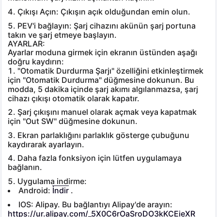
Çıkışı Açın:
Çıkışın açık olduğundan emin olun.
PEV'i bağlayın:
Şarj cihazını akünün şarj portuna
takın ve şarj etmeye başlayın.
AYARLAR:
Ayarlar moduna girmek için ekranın üstünden aşağı
doğru kaydırın:
"Otomatik Durdurma Şarjı" özelliğini etkinleştirmek
için "Otomatik Durdurma" düğmesine dokunun. Bu
modda, 5 dakika içinde şarj akımı algılanmazsa, şarj
cihazı çıkışı otomatik olarak kapatır.
Şarj çıkışını manuel olarak açmak veya kapatmak
için "Out SW" düğmesine dokunun.
Ekran parlaklığını parlaklık gösterge çubuğunu
kaydırarak ayarlayın.
Daha fazla fonksiyon için lütfen uygulamaya
bağlanın.
Uygulama indirme:
Android:
İndir
.
IOS: Alipay. Bu bağlantıyı Alipay'de arayın:
https://ur.alipay.com/_5X0C6rOaSroDO3kKCEieXR