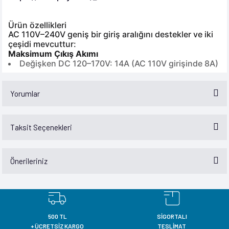
Ürün özellikleri
AC 110V–240V geniş bir giriş aralığını destekler ve iki
çeşidi mevcuttur:
Maksimum Çıkış Akımı
Değişken DC 120–170V: 14A (AC 110V girişinde 8A)
Yorumlar
Taksit Seçenekleri
Bu ürüne ilk yorumu siz yapın!
Önerileriniz
Yorum Yaz
Bu ürünün fiyat bilgisi, resim, ürün açıklamalarında ve diğer konularda
yetersiz gördüğünüz noktaları öneri formunu kullanarak tarafımıza
iletebilirsiniz.
Görüş ve önerileriniz için teşekkür ederiz.
500 TL
SİGORTALI
+ ÜCRETSİZ KARGO
TESLİMAT