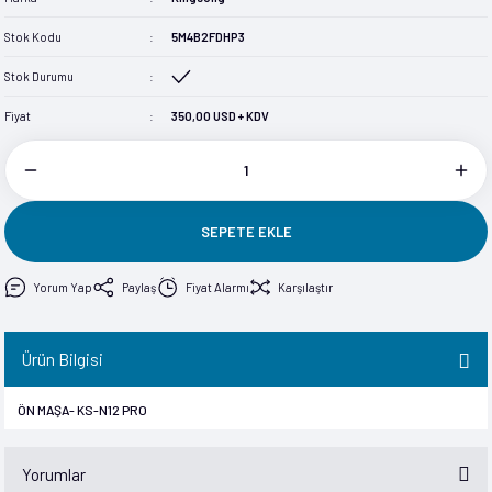
im
im
Stok Kodu
5M4B2FDHP3
Stok Durumu
Fiyat
350,00 USD + KDV
SEPETE EKLE
Yorum Yap
Paylaş
Fiyat Alarmı
Karşılaştır
Ürün Bilgisi
ÖN MAŞA- KS-N12 PRO
Yorumlar