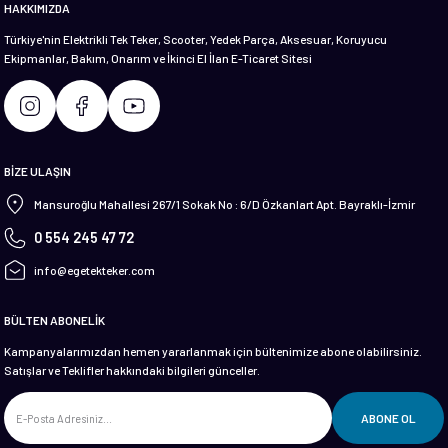
HAKKIMIZDA
Türkiye'nin Elektrikli Tek Teker, Scooter, Yedek Parça, Aksesuar, Koruyucu
Ekipmanlar, Bakım, Onarım ve İkinci El İlan E-Ticaret Sitesi
Gönder
BİZE ULAŞIN
Mansuroğlu Mahallesi 267/1 Sokak No : 6/D Özkanlart Apt. Bayraklı-İzmir
0 554 245 47 72
info@egetekteker.com
BÜLTEN ABONELİK
Kampanyalarımızdan hemen yararlanmak için bültenimize abone olabilirsiniz.
Satışlar ve Teklifler hakkındaki bilgileri günceller.
ABONE OL