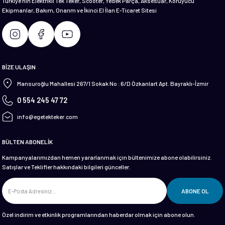
Türkiye'nin Elektrikli Tek Teker, Scooter, Yedek Parça, Aksesuar, Koruyucu
Ekipmanlar, Bakım, Onarım ve İkinci El İlan E-Ticaret Sitesi
Gönder
BİZE ULAŞIN
Mansuroğlu Mahallesi 267/1 Sokak No : 6/D Özkanlart Apt. Bayraklı-İzmir
0 554 245 47 72
info@egetekteker.com
BÜLTEN ABONELİK
Kampanyalarımızdan hemen yararlanmak için bültenimize abone olabilirsiniz.
Satışlar ve Teklifler hakkındaki bilgileri günceller.
ABONE OL
Özel indirim ve etkinlik programlarından haberdar olmak için abone olun.