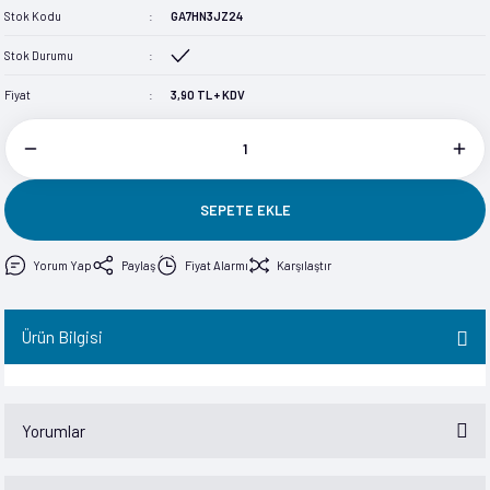
Stok Kodu
GA7HN3JZ24
im
im
Stok Durumu
Fiyat
3,90 TL + KDV
SEPETE EKLE
Yorum Yap
Paylaş
Fiyat Alarmı
Karşılaştır
Ürün Bilgisi
Yorumlar