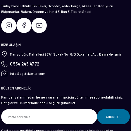
Türkiye'nin Elektrikli Tek Teker, Scooter, Yedek Parça, Aksesuar, Koruyucu
Ekipmanlar, Bakım, Onarım ve İkinci El İlan E-Ticaret Sitesi
Gönder
BİZE ULAŞIN
Mansuroğlu Mahallesi 267/1 Sokak No : 6/D Özkanlart Apt. Bayraklı-İzmir
0 554 245 47 72
info@egetekteker.com
BÜLTEN ABONELİK
Kampanyalarımızdan hemen yararlanmak için bültenimize abone olabilirsiniz.
Satışlar ve Teklifler hakkındaki bilgileri günceller.
ABONE OL
Özel indirim ve etkinlik programlarından haberdar olmak için abone olun.