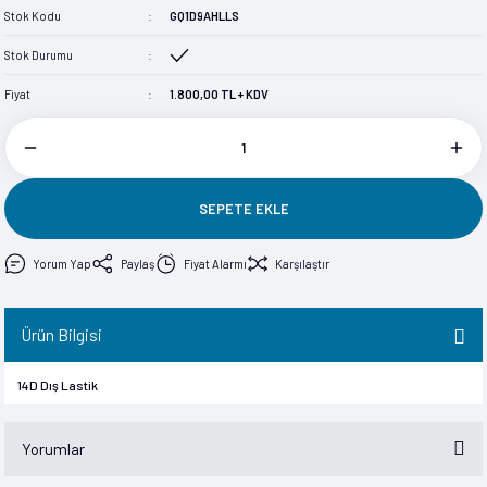
Stok Kodu
GQ1D9AHLLS
im
im
Stok Durumu
Fiyat
1.800,00 TL + KDV
SEPETE EKLE
Yorum Yap
Paylaş
Fiyat Alarmı
Karşılaştır
Ürün Bilgisi
14D Dış Lastik
Yorumlar