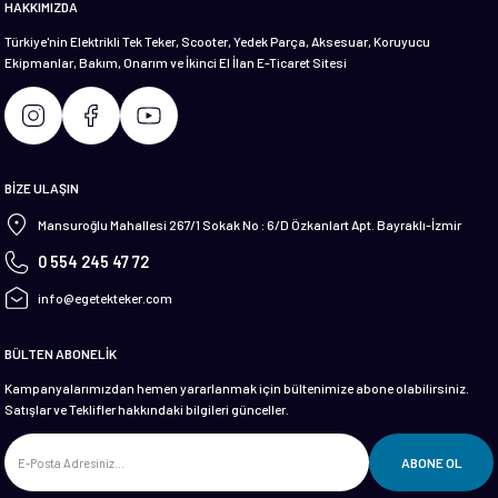
HAKKIMIZDA
Türkiye'nin Elektrikli Tek Teker, Scooter, Yedek Parça, Aksesuar, Koruyucu
Ekipmanlar, Bakım, Onarım ve İkinci El İlan E-Ticaret Sitesi
Gönder
BİZE ULAŞIN
Mansuroğlu Mahallesi 267/1 Sokak No : 6/D Özkanlart Apt. Bayraklı-İzmir
0 554 245 47 72
info@egetekteker.com
BÜLTEN ABONELİK
Kampanyalarımızdan hemen yararlanmak için bültenimize abone olabilirsiniz.
Satışlar ve Teklifler hakkındaki bilgileri günceller.
ABONE OL