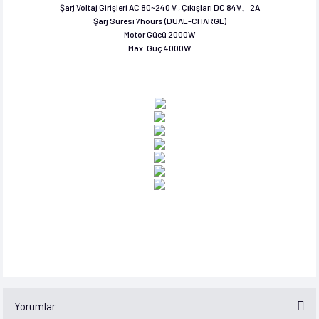
Şarj Voltaj Girişleri AC 80~240 V , Çıkışları DC 84V、2A
 Ve Ekipmanları
Şarj Süresi 7hours (DUAL-CHARGE)
Motor Gücü 2000W
Max. Güç 4000W
Yorumlar