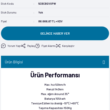
Stok Kodu
5CBCBGVXPW
im
im
Stok Durumu
Yok
Fiyat
86.666,67 TL + KDV
GELİNCE HABER VER
Yorum Yap
Paylaş
Fiyat Alarmı
Karşılaştır
Ürün Bilgisi
Ürün Performansı
Max. hız 50km/h
Menzil 140km
Max. eğim Around 35°
Batarya 1554wh
Tavsiye Edilen Isı Aralığı -10℃/+60℃
Taşıma Kapasitesi 150Kg