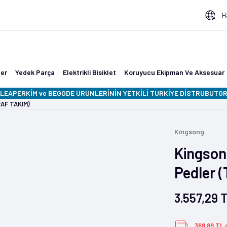
H
ler
Yedek Parça
Elektrikli Bisiklet
Koruyucu Ekipman Ve Aksesuar
LEAPERKİM ve BEGODE ÜRÜNLERİNİN YETKİLİ TURKİYE DİSTRUBUTORU
RAF TAKIM)
Kingsong
Kingson
Pedler 
3.557,29 
368,89 TL 