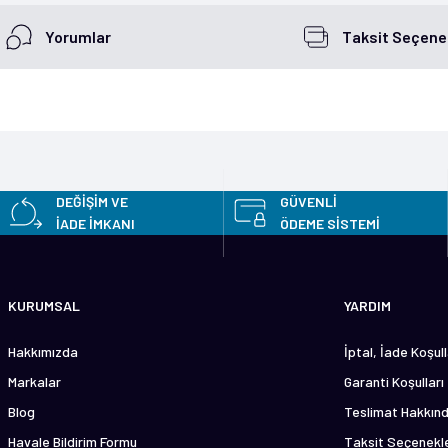
Yorumlar
Taksit Seçenek
etersiz gördüğünüz noktaları öneri formunu kullanarak tarafımıza iletebilirsini
Bu ürüne ilk yorumu siz yapın!
DEĞİŞİM VE
GÜVENLİ
İADE İMKANI
ÖDEME SİSTEMİ
Yorum Yaz
KURUMSAL
YARDIM
Hakkımızda
İptal, İade Koşull
Markalar
Garanti Koşulları
Blog
Teslimat Hakkın
Havale Bildirim Formu
Taksit Seçenekle