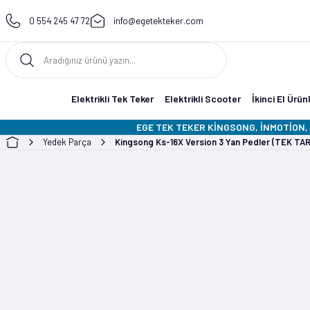
0 554 245 47 72
info@egetekteker.com
Elektrikli Tek Teker
Elektrikli Scooter
İkinci El Ürün
EGE TEK TEKER KİNGSONG, İNMOTİON, 
Yedek Parça
Kingsong Ks-16X Version 3 Yan Pedler (TEK TA