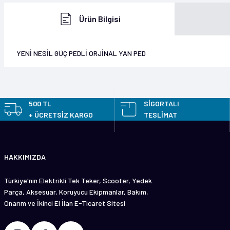
Ürün Bilgisi
YENİ NESİL GÜÇ PEDLİ ORJİNAL YAN PED
Bu ürünün fiyat bilgisi, resim, ürün açıklamalarında ve diğer konularda y
Görüş ve önerileriniz için teşekkür ederiz.
500 TL
SİGORTALI
+ ÜCRETSİZ KARGO
TESLİMAT
Ürün resmi kalitesiz, bozuk veya görüntülenemiyor.
Ürün açıklamasında eksik bilgiler bulunuyor.
HAKKIMIZDA
Ürün bilgilerinde hatalar bulunuyor.
Ürün fiyatı diğer sitelerden daha pahalı.
Türkiye'nin Elektrikli Tek Teker, Scooter, Yedek
Bu ürüne benzer farklı alternatifler olmalı.
Parça, Aksesuar, Koruyucu Ekipmanlar, Bakım,
Onarım ve İkinci El İlan E-Ticaret Sitesi