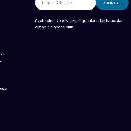
ABONE OL
Özel indirim ve etkinlik programlarından haberdar
olmak için abone olun.
ker
r
suar