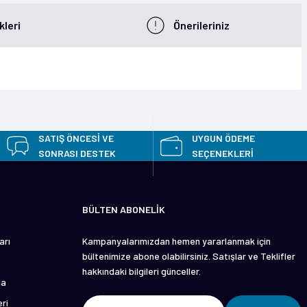
leri
Önerileriniz
z.
SATIŞ ÖNCESİ VE
UYGUN ÖDEME
SONRASI DESTEK
SEÇENEKLERİ
BÜLTEN ABONELİK
arı
Kampanyalarımızdan hemen yararlanmak için
bültenimize abone olabilirsiniz. Satışlar ve Teklifler
hakkındaki bilgileri günceller.
da
ri