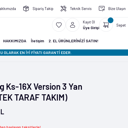
akkımızda
Sipariş Takip
Teknik Servis
Bize Ulaşın
Kayıt Ol
Sepet
Üye Girişi
HAKKIMIZDA
İletişim
2. EL ÜRÜNLERİNİZİ SATIN!
 OLARAK EN İYİ FİYATI GARANTİ EDER.
g Ks-16X Version 3 Yan
(TEK TARAF TAKIM)
TL
den başlayan taksitlerle!