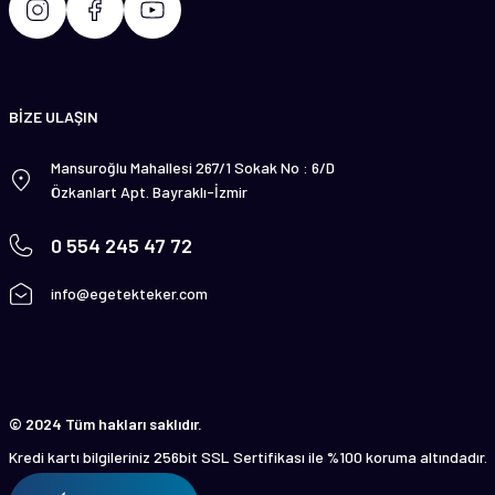
BİZE ULAŞIN
Mansuroğlu Mahallesi 267/1 Sokak No : 6/D
Özkanlart Apt. Bayraklı-İzmir
0 554 245 47 72
info@egetekteker.com
© 2024 Tüm hakları saklıdır.
Kredi kartı bilgileriniz 256bit SSL Sertifikası ile %100 koruma altındadır.