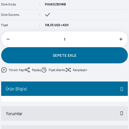
Stok Kodu
PUUKSZBVWB
im
im
Stok Durumu
Fiyat
118,33 USD + KDV
SEPETE EKLE
Yorum Yap
Paylaş
Fiyat Alarmı
Karşılaştır
Ürün Bilgisi
Yorumlar