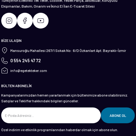
Türkiye'nin Elektrikli Tek Teker, Scooter, Yedek Parça, Aksesuar, Koruyucu
Ekipmanlar, Bakım, Onarım ve İkinci El İlan E-Ticaret Sitesi
Gönder
BİZE ULAŞIN
Mansuroğlu Mahallesi 267/1 Sokak No : 6/D Özkanlart Apt. Bayraklı-İzmir
0 554 245 47 72
info@egetekteker.com
BÜLTEN ABONELİK
Kampanyalarımızdan hemen yararlanmak için bültenimize abone olabilirsiniz.
Satışlar ve Teklifler hakkındaki bilgileri günceller.
ABONE OL
Özel indirim ve etkinlik programlarından haberdar olmak için abone olun.