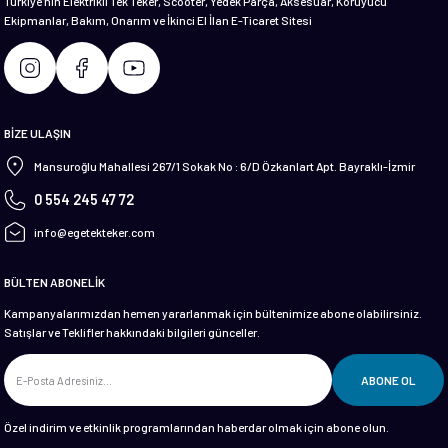
Türkiye'nin Elektrikli Tek Teker, Scooter, Yedek Parça, Aksesuar, Koruyucu
Ekipmanlar, Bakım, Onarım ve İkinci El İlan E-Ticaret Sitesi
Gönder
BİZE ULAŞIN
Mansuroğlu Mahallesi 267/1 Sokak No : 6/D Özkanlart Apt. Bayraklı-İzmir
0 554 245 47 72
info@egetekteker.com
BÜLTEN ABONELİK
Kampanyalarımızdan hemen yararlanmak için bültenimize abone olabilirsiniz.
Satışlar ve Teklifler hakkındaki bilgileri günceller.
ABONE OL
Özel indirim ve etkinlik programlarından haberdar olmak için abone olun.