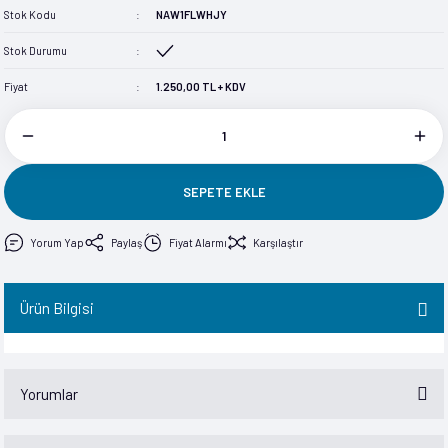
Stok Kodu
NAW1FLWHJY
im
im
Stok Durumu
Fiyat
1.250,00 TL + KDV
SEPETE EKLE
Yorum Yap
Paylaş
Fiyat Alarmı
Karşılaştır
Ürün Bilgisi
Yorumlar