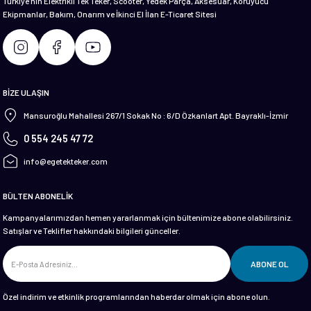
Türkiye'nin Elektrikli Tek Teker, Scooter, Yedek Parça, Aksesuar, Koruyucu
Ekipmanlar, Bakım, Onarım ve İkinci El İlan E-Ticaret Sitesi
Gönder
BİZE ULAŞIN
Mansuroğlu Mahallesi 267/1 Sokak No : 6/D Özkanlart Apt. Bayraklı-İzmir
0 554 245 47 72
info@egetekteker.com
BÜLTEN ABONELİK
Kampanyalarımızdan hemen yararlanmak için bültenimize abone olabilirsiniz.
Satışlar ve Teklifler hakkındaki bilgileri günceller.
ABONE OL
Özel indirim ve etkinlik programlarından haberdar olmak için abone olun.