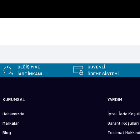
etersiz gördüğünüz noktaları öneri formunu kullanarak tarafımıza iletebilirsini
Bu ürüne ilk yorumu siz yapın!
DEĞİŞİM VE
GÜVENLİ
İADE İMKANI
ÖDEME SİSTEMİ
Yorum Yaz
KURUMSAL
YARDIM
Hakkımızda
İptal, İade Koşull
Markalar
Garanti Koşulları
Blog
Teslimat Hakkın