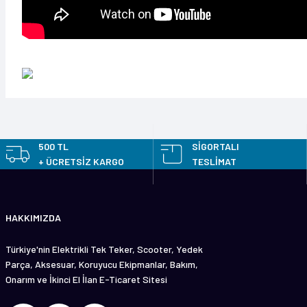
Bu ürünün fiyat bilgisi, resim, ürün açıklamalarında ve diğer konularda y
Görüş ve önerileriniz için teşekkür ederiz.
500 TL
SİGORTALI
+ ÜCRETSİZ KARGO
TESLİMAT
Ürün resmi kalitesiz, bozuk veya görüntülenemiyor.
Ürün açıklamasında eksik bilgiler bulunuyor.
HAKKIMIZDA
Ürün bilgilerinde hatalar bulunuyor.
Ürün fiyatı diğer sitelerden daha pahalı.
Türkiye'nin Elektrikli Tek Teker, Scooter, Yedek
Bu ürüne benzer farklı alternatifler olmalı.
Parça, Aksesuar, Koruyucu Ekipmanlar, Bakım,
Onarım ve İkinci El İlan E-Ticaret Sitesi