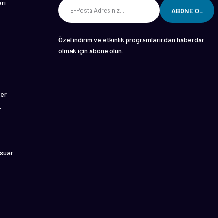
ri
ABONE OL
Özel indirim ve etkinlik programlarından haberdar
olmak için abone olun.
ker
r
suar