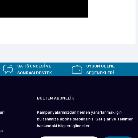
z.
SATIŞ ÖNCESİ VE
UYGUN ÖDEME
SONRASI DESTEK
SEÇENEKLERİ
BÜLTEN ABONELİK
arı
Kampanyalarımızdan hemen yararlanmak için
bültenimize abone olabilirsiniz. Satışlar ve Teklifler
hakkındaki bilgileri günceller.
da