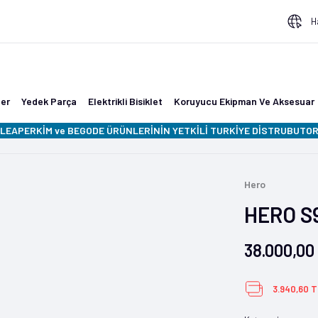
H
ler
Yedek Parça
Elektrikli Bisiklet
Koruyucu Ekipman Ve Aksesuar
LEAPERKİM ve BEGODE ÜRÜNLERİNİN YETKİLİ TURKİYE DİSTRUBUTORU
Hero
HERO S
38.000,00
3.940,60 T