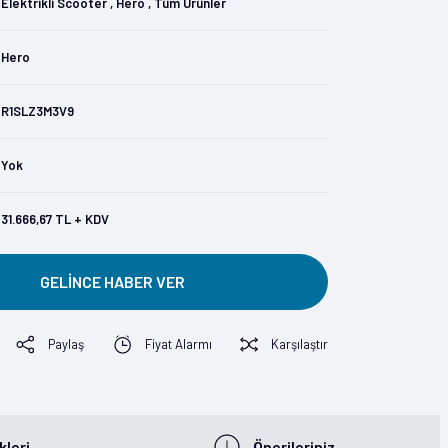
Elektrikli Scooter
,
Hero
,
Tüm Ürünler
Hero
R1SLZ3M3V9
Yok
31.666,67 TL + KDV
GELİNCE HABER VER
Paylaş
Fiyat Alarmı
Karşılaştır
leri
Önerileriniz