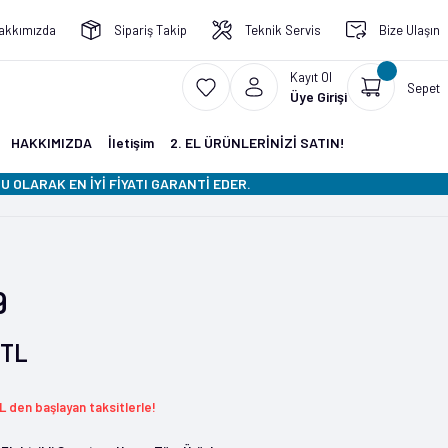
akkımızda
Sipariş Takip
Teknik Servis
Bize Ulaşın
Kayıt Ol
Sepet
Üye Girişi
HAKKIMIZDA
İletişim
2. EL ÜRÜNLERİNİZİ SATIN!
 OLARAK EN İYİ FİYATI GARANTİ EDER.
9
 TL
L den başlayan taksitlerle!