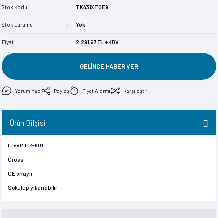
Stok Kodu
TK431XTQE9
im
im
Stok Durumu
Yok
Fiyat
2.291,67 TL + KDV
GELİNCE HABER VER
Yorum Yap
Paylaş
Fiyat Alarmı
Karşılaştır
Ürün Bilgisi
Free M FR-801
Cross
CE onaylı
Sökülüp yıkanabilir