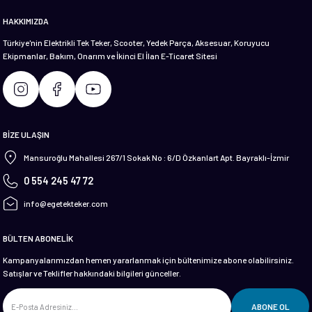
HAKKIMIZDA
Türkiye'nin Elektrikli Tek Teker, Scooter, Yedek Parça, Aksesuar, Koruyucu
Ekipmanlar, Bakım, Onarım ve İkinci El İlan E-Ticaret Sitesi
Gönder
BİZE ULAŞIN
Mansuroğlu Mahallesi 267/1 Sokak No : 6/D Özkanlart Apt. Bayraklı-İzmir
0 554 245 47 72
info@egetekteker.com
BÜLTEN ABONELİK
Kampanyalarımızdan hemen yararlanmak için bültenimize abone olabilirsiniz.
Satışlar ve Teklifler hakkındaki bilgileri günceller.
ABONE OL