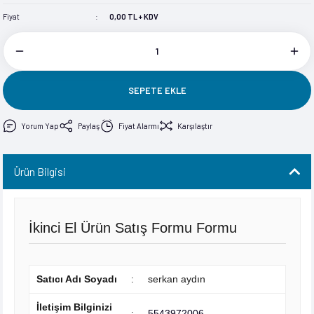
im
im
Fiyat
0,00 TL + KDV
SEPETE EKLE
Yorum Yap
Paylaş
Fiyat Alarmı
Karşılaştır
Ürün Bilgisi
İkinci El Ürün Satış Formu Formu
Satıcı Adı Soyadı
:
serkan aydın
İletişim Bilginizi
:
5543972006