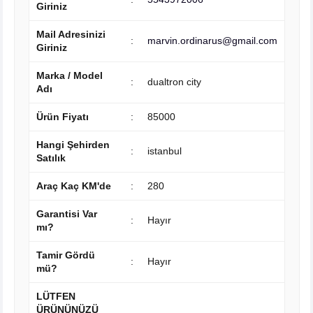
Giriniz
 Ve Ekipmanları
Mail Adresinizi
:
marvin.ordinarus@gmail.com
Giriniz
Marka / Model
:
dualtron city
Adı
Ürün Fiyatı
:
85000
Hangi Şehirden
:
istanbul
Satılık
Araç Kaç KM'de
:
280
Garantisi Var
:
Hayır
mı?
Tamir Gördü
:
Hayır
mü?
LÜTFEN
ÜRÜNÜNÜZÜ