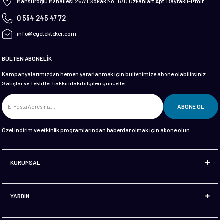
Mansuroğlu Mahallesi 267/1 Sokak No : 6/D Özkanlart Apt. Bayraklı-İzmir
0 554 245 47 72
info@egetekteker.com
BÜLTEN ABONELİK
Kampanyalarımızdan hemen yararlanmak için bültenimize abone olabilirsiniz.
Satışlar ve Teklifler hakkındaki bilgileri günceller.
ABONE OL
Özel indirim ve etkinlik programlarından haberdar olmak için abone olun.
KURUMSAL
YARDIM