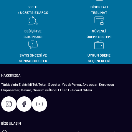
Görüş ve önerileriniz için teşekkür ederiz.
500 TL
SİGORTALI
+ ÜCRETSİZ KARGO
TESLİMAT
Ürün resmi kalitesiz, bozuk veya görüntülenemiyor.
Ürün açıklamasında eksik bilgiler bulunuyor.
DEĞİŞİM VE
GÜVENLİ
İADE İMKANI
ÖDEME SİSTEMİ
Ürün bilgilerinde hatalar bulunuyor.
Ürün fiyatı diğer sitelerden daha pahalı.
Bu ürüne benzer farklı alternatifler olmalı.
SATIŞ ÖNCESİ VE
UYGUN ÖDEME
SONRASI DESTEK
SEÇENEKLERİ
HAKKIMIZDA
Türkiye'nin Elektrikli Tek Teker, Scooter, Yedek Parça, Aksesuar, Koruyucu
Ekipmanlar, Bakım, Onarım ve İkinci El İlan E-Ticaret Sitesi
Gönder
BİZE ULAŞIN