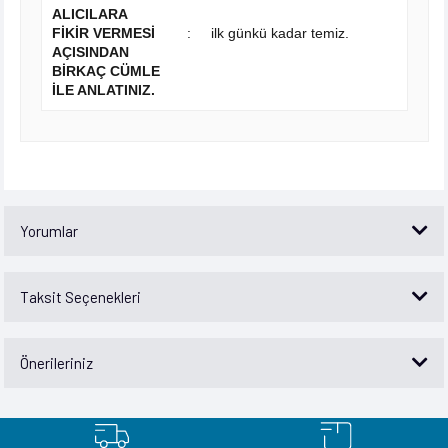
ALICILARA
FİKİR VERMESİ
:
ilk günkü kadar temiz.
AÇISINDAN
BİRKAÇ CÜMLE
İLE ANLATINIZ.
Yorumlar
Taksit Seçenekleri
Bu ürüne ilk yorumu siz yapın!
Önerileriniz
Yorum Yaz
Bu ürünün fiyat bilgisi, resim, ürün açıklamalarında ve diğer konularda
yetersiz gördüğünüz noktaları öneri formunu kullanarak tarafımıza
iletebilirsiniz.