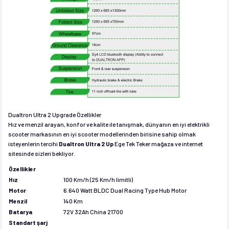
Dualtron Ultra 2 Upgrade Özellikler
Hız ve menzil arayan, konfor ve kalite ile tanışmak, dünyanın en iyi elektrikli
scooter markasının en iyi scooter modellerinden birisine sahip olmak
isteyenlerin tercihi
Dualtron Ultra 2
Up
Ege Tek Teker mağaza ve internet
sitesinde sizleri bekliyor.
Özellikler
Hız
100 Km/h (25 Km/h limitli)
Motor
6.640 Watt BLDC Dual Racing Type Hub Motor
Menzil
140 Km
Batarya
72V 32Ah China 21700
Standart şarj