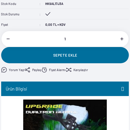
Stok Kodu
HK9AL17J3A
im
im
Stok Durumu
Fiyat
0,00 TL + KDV
SEPETE EKLE
Yorum Yap
Paylaş
Fiyat Alarmı
Karşılaştır
Ürün Bilgisi