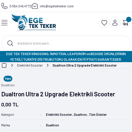
0 554 245 47 72
info@egetekteker.com
Geri Dön
Geri Dön
Geri Dön
Geri Dön
Geri Dön
k Teker
ooter
iklet
ipman Ve Aksesuar
Begode
Inmotion
KingSong
Veteran Leaperkim
ipman
Begode Blitz
V11
Ks-14D
Sherman-S
 Çantası
V11Y
Ks-14M
EGE TEK TEKER KİNGSONG, İNMOTİON, LEAPERKİM ve BEGODE ÜRÜNLERİNİN
YETKİLİ TURKİYE DİSTRUBUTORU OLARAK EN İYİ FİYATI GARANTİ EDER.
Elektrikli Scooter
Dualtron Ultra 2 Upgrade Elektrikli Scooter
ektronik
V13
Ks-16S
Yeni
taları
V14
Ks-16x
Dualtron
Dualtron Ultra 2 Upgrade Elektrikli Scooter
V8S
Ks-N12 Pro Scooter
0,00 TL
Kategori
Elektrikli Scooter
,
Dualtron
,
Tüm Ürünler
arları
Marka
Dualtron