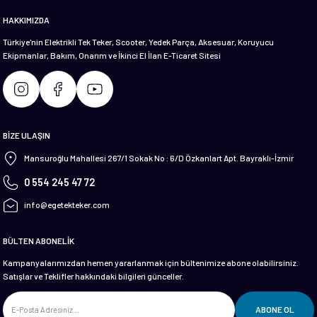
HAKKIMIZDA
Türkiye'nin Elektrikli Tek Teker, Scooter, Yedek Parça, Aksesuar, Koruyucu
Ekipmanlar, Bakım, Onarım ve İkinci El İlan E-Ticaret Sitesi
Gönder
BİZE ULAŞIN
Mansuroğlu Mahallesi 267/1 Sokak No : 6/D Özkanlart Apt. Bayraklı-İzmir
0 554 245 47 72
info@egetekteker.com
BÜLTEN ABONELİK
Kampanyalarımızdan hemen yararlanmak için bültenimize abone olabilirsiniz.
Satışlar ve Teklifler hakkındaki bilgileri günceller.
ABONE OL