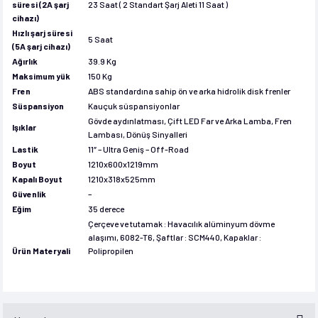
süresi (2A şarj
23 Saat ( 2 Standart Şarj Aleti 11 Saat )
cihazı)
Hızlı şarj süresi
5 Saat
(5A şarj cihazı)
Ağırlık
39.9 Kg
Maksimum yük
150 Kg
Fren
ABS standardına sahip ön ve arka hidrolik disk frenler
Süspansiyon
Kauçuk süspansiyonlar
Gövde aydınlatması, Çift LED Far ve Arka Lamba, Fren
Işıklar
Lambası, Dönüş Sinyalleri
Lastik
11″ – Ultra Geniş – Off-Road
Boyut
1210x600x1219mm
Kapalı Boyut
1210x318x525mm
Güvenlik
–
Eğim
35 derece
Çerçeve ve tutamak : Havacılık alüminyum dövme
alaşımı, 6082-T6, Şaftlar : SCM440, Kapaklar :
Ürün Materyali
Polipropilen