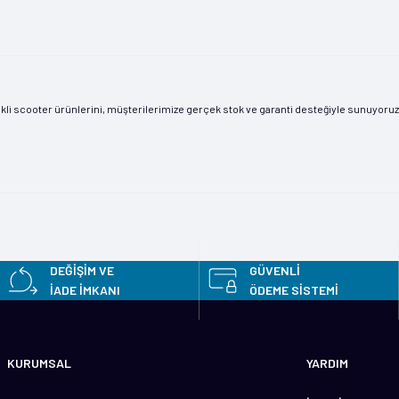
kli scooter ürünlerini, müşterilerimize gerçek stok ve garanti desteğiyle sunuyoruz.
DEĞİŞİM VE
GÜVENLİ
İADE İMKANI
ÖDEME SİSTEMİ
KURUMSAL
YARDIM