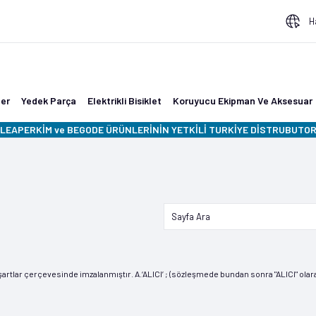
H
ler
Yedek Parça
Elektrikli Bisiklet
Koruyucu Ekipman Ve Aksesuar
LEAPERKİM ve BEGODE ÜRÜNLERİNİN YETKİLİ TURKİYE DİSTRUBUTORU
rtlar çerçevesinde imzalanmıştır. A.‘ALICI’ ; (sözleşmede bundan sonra "ALICI" olarak