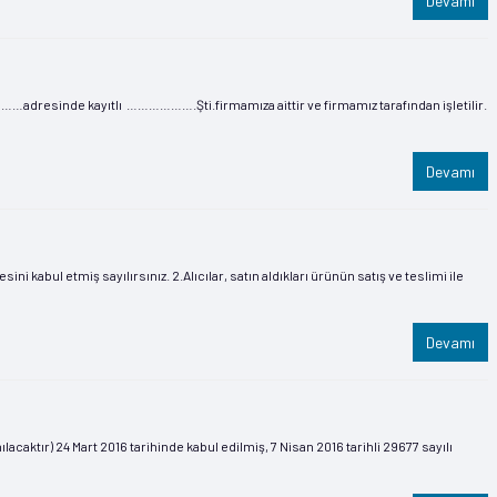
Devamı
resinde kayıtlı ……………….Şti.firmamıza aittir ve firmamız tarafından işletilir.
Devamı
kabul etmiş sayılırsınız. 2.Alıcılar, satın aldıkları ürünün satış ve teslimi ile
Devamı
acaktır) 24 Mart 2016 tarihinde kabul edilmiş, 7 Nisan 2016 tarihli 29677 sayılı