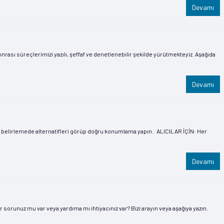
Devamı
nrası süreçlerimizi yazılı, şeffaf ve denetlenebilir şekilde yürütmekteyiz. Aşağıda
Devamı
t belirlemede alternatifleri görüp doğru konumlama yapın. ALICILAR İÇİN: Her
Devamı
orunuz mu var veya yardıma mı ihtiyacınız var? Bizi arayın veya aşağıya yazın.