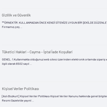
Gizlilik ve Güvenlik
**ÖRNEKTİR. KULLANMADAN ÖNCE KENDİ SİTENİZE UYGUN BİR ŞEKİLDE DÜZENLEYİNİZ**
Firmamız,çeş ...
Tüketici Haklari – Cayma – İptal İade Koşullari
GENEL: 1.Kullanmakta olduğunuz web sitesi üzerinden elektronik ortamda sipariş verdi
ilgili olarak 6502 sayıl ...
Kişisel Veriler Politikası
[Aslı Bozkurt] Kişisel Veriler Politikası Kişisel Veriler Kanunu hakkında genel bilgi
Resmi Gazete’de yayınl ...