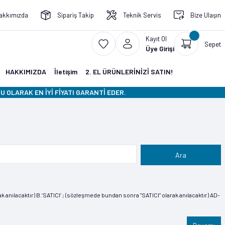
akkımızda
Sipariş Takip
Teknik Servis
Bize Ulaşın
Kayıt Ol
Sepet
Üye Girişi
HAKKIMIZDA
İletişim
2. EL ÜRÜNLERİNİZİ SATIN!
 OLARAK EN İYİ FİYATI GARANTİ EDER.
 anılacaktır) B.‘SATICI’ ; (sözleşmede bundan sonra "SATICI" olarak anılacaktır) AD-