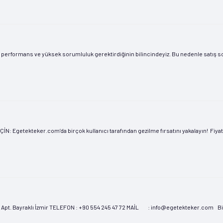
ek performans ve yüksek sorumluluk gerektirdiğinin bilincindeyiz. Bu nedenle satış so
 Egetekteker.com’da birçok kullanıcı tarafından gezilme fırsatını yakalayın! Fiya
pt. Bayraklı İzmir TELEFON : +90 554 245 47 72 MAİL : info@egetekteker.com Bir s