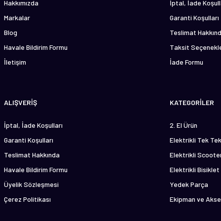
Hakkımızda
İptal, İade Koşull
Markalar
Garanti Koşulları
Blog
Teslimat Hakkın
Havale Bildirim Formu
Taksit Seçenekle
İletişim
İade Formu
ALIŞVERİŞ
KATEGORİLER
İptal, İade Koşulları
2. El Ürün
Garanti Koşulları
Elektrikli Tek Te
Teslimat Hakkında
Elektrikli Scoote
Havale Bildirim Formu
Elektrikli Bisiklet
Üyelik Sözleşmesi
Yedek Parça
Çerez Politikası
Ekipman ve Akse