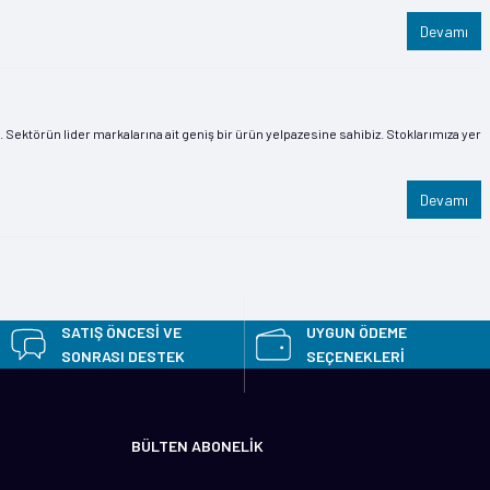
Devamı
 Sektörün lider markalarına ait geniş bir ürün yelpazesine sahibiz. Stoklarımıza yer
Devamı
SATIŞ ÖNCESİ VE
UYGUN ÖDEME
SONRASI DESTEK
SEÇENEKLERİ
BÜLTEN ABONELİK