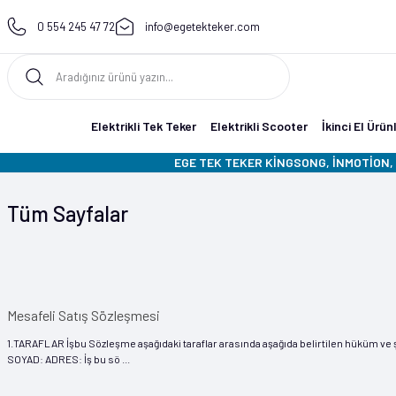
0 554 245 47 72
info@egetekteker.com
Elektrikli Tek Teker
Elektrikli Scooter
İkinci El Ürün
EGE TEK TEKER KİNGSONG, İNMOTİON, 
Tüm Sayfalar
Mesafeli Satış Sözleşmesi
1.TARAFLAR İşbu Sözleşme aşağıdaki taraflar arasında aşağıda belirtilen hüküm ve şa
SOYAD: ADRES: İş bu sö ...