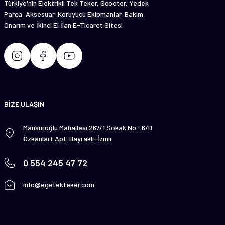
Türkiye'nin Elektrikli Tek Teker, Scooter, Yedek
Parça, Aksesuar, Koruyucu Ekipmanlar, Bakım,
Onarım ve İkinci El İlan E-Ticaret Sitesi
BİZE ULAŞIN
Mansuroğlu Mahallesi 267/1 Sokak No : 6/D
Özkanlart Apt. Bayraklı-İzmir
0 554 245 47 72
info@egetekteker.com