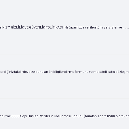
 GİZLİLİK VE GÜVENLİK POLİTİKASI Mağazamızda verilen tüm servisler ve ,…………ad
ğiniz takdirde, size sunulan ön bilgilendirme formunu ve mesafeli satış sözleşmesini 
lendirme 6698 Sayılı Kişisel Verilerin Korunması Kanunu (bundan sonra KVKK olarak anıl