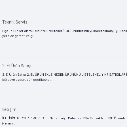
Teknik Servis
Ege Tek Teker olarak, elektrikli tek teker (EUC) ürünlerinin yüksek teknoloji, yüks
yer alan garanti ve gü ...
2. El Ürün Satışı
2. El Ürün Satışı 2. EL ÜRÜN EKLE NEDEN ÜRÜNÜMÜ LİSTELEMELİYİM? SATICILAR İÇİN:
bütçeye uygun, gün geçtikçe e ...
İletişim
İLETİŞİM DETAYLARI ADRES : Mansuroğlu Mahallesi 267/1 Sokak No : 6/D Özkanlar A
{{ macr ...