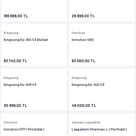
 Ve Ekipmanları
199.999,00 TL
29.999,00 TL
Kingsong
İnmotion
Kingsong Ks-16S V3 840wh
Inmotion V8S
83.740,00 TL
63.500,00 TL
Kingsong
Kingsong
Kingsong Ks-14M V3
Kingsong Ks-14D V3
30.999,00 TL
48.000,00 TL
İnmotion
Veteran Leaperkim
Inmotion V11Y ( Pre Order )
Leaperkim Sherman-L ( Pre Order )