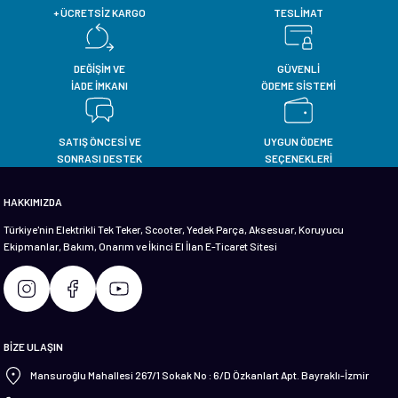
+ ÜCRETSİZ KARGO
TESLİMAT
DEĞİŞİM VE
GÜVENLİ
İADE İMKANI
ÖDEME SİSTEMİ
SATIŞ ÖNCESİ VE
UYGUN ÖDEME
SONRASI DESTEK
SEÇENEKLERİ
HAKKIMIZDA
Türkiye'nin Elektrikli Tek Teker, Scooter, Yedek Parça, Aksesuar, Koruyucu
Ekipmanlar, Bakım, Onarım ve İkinci El İlan E-Ticaret Sitesi
BİZE ULAŞIN
Mansuroğlu Mahallesi 267/1 Sokak No : 6/D Özkanlart Apt. Bayraklı-İzmir